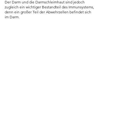
Der Darm und die Darmschleimhaut sind jedoch
zugleich ein wichtiger Bestandteil des Immunsystems,
denn ein großer Teil der Abwehrzellen befindet sich
im Darm.
Cellsan Enteron enthält eine ausbalancierte
Formulierung aus Nukleotiden, B-Vitaminen,
Aminosäuren, Fruktooligosacchariden (FOS) und
einer bioaktiven Folsäure zur Unterstützung einer
gesunden Darmfunktion. Die optimale
Wirkstoffkombination in Cellsan Enteron unterstützt
eine gesunde Darmschleimhaut* , ein gesundes
Immunsystem** , eine Reduktion der Müdigkeit* * *
und die natürliche Zellteilung.* * * *
Enthält neben den wichtigen Nukleotiden und der
bioaktiven Folsäure auch Fruktooligosaccharide.
Hervorragende Bioverfügbarkeit
mit 60 oder 90 Kapseln
*
Biotin trägt zur Erhaltung der normalen Schleimhäute
und der Haut bei.
* *
Folat unterstützt die normale Funktion des
Immunsystems.
* * *
Pantothensäure unterstützt den normalen
energieliefernden Metabolismus und trägt zur Reduktion